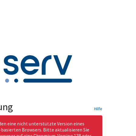
ung
Hilfe
den eine nicht unterstützte Version eines
asierten Browsers. Bitte aktualisieren Sie
rowser auf eine Chromium-Version 138 oder